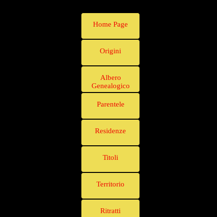
Home Page
Origini
Albero
Genealogico
Parentele
Residenze
Titoli
Territorio
Ritratti