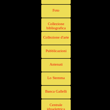
Foto
Collezione
bibliografica
Collezione d'arte
Pubblicazioni
Antenati
Lo Stemma
Banca Gallelli
Centrale
idroelettrica