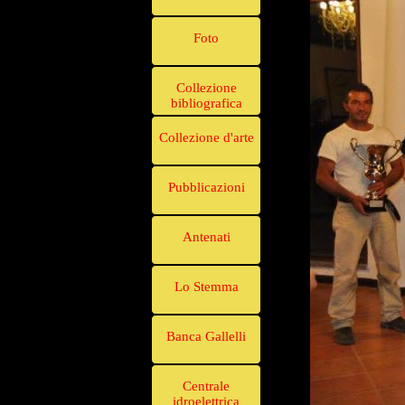
Foto
Collezione
bibliografica
Collezione d'arte
Pubblicazioni
Antenati
Lo Stemma
Banca Gallelli
Centrale
idroelettrica