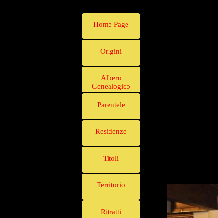
Home Page
Origini
Albero
Genealogico
Parentele
Residenze
Titoli
Territorio
Ritratti