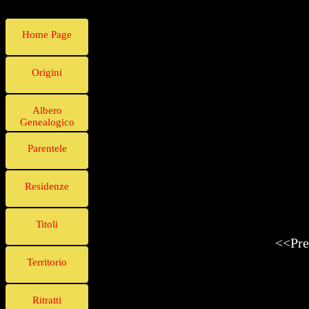
Home Page
Origini
Albero
Genealogico
Parentele
Residenze
Titoli
<<Pre
Territorio
Ritratti