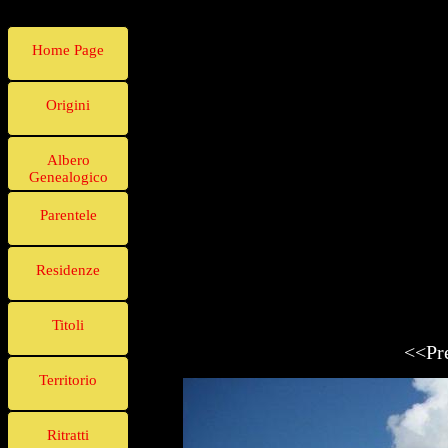
Home Page
Origini
Albero
Genealogico
Parentele
Residenze
Titoli
<<Pr
Territorio
Ritratti