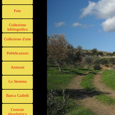
Foto
Collezione
bibliografica
Collezione d'arte
Pubblicazioni
Antenati
Lo Stemma
Banca Gallelli
Centrale
idroelettrica