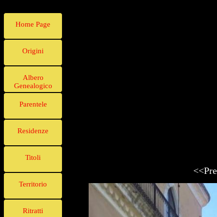
Home Page
Origini
Albero
Genealogico
Parentele
Residenze
Titoli
<<Pre
Territorio
Ritratti