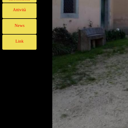
Attività
News
Link