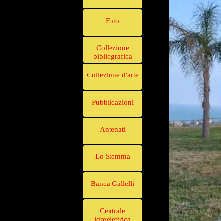
Foto
Collezione
bibliografica
Collezione d'arte
Pubblicazioni
Antenati
Lo Stemma
Banca Gallelli
Centrale
idroelettrica