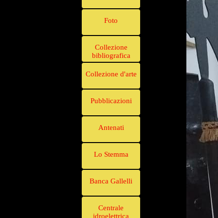
Foto
Collezione
bibliografica
Collezione d'arte
Pubblicazioni
Antenati
Lo Stemma
Banca Gallelli
Centrale
idroelettrica