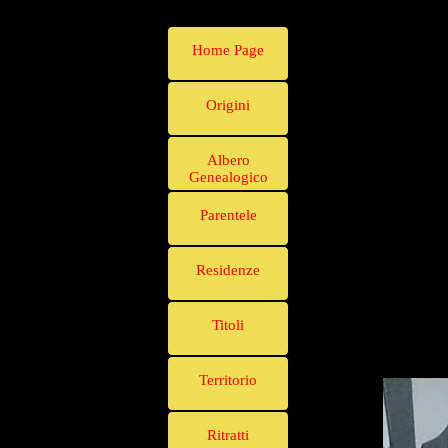
Home Page
Origini
Albero
Genealogico
Parentele
Residenze
Titoli
Territorio
Ritratti