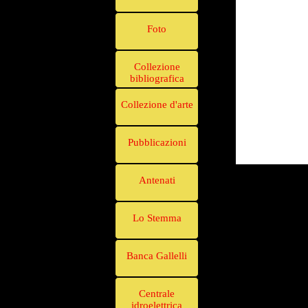
Foto
Collezione
bibliografica
Collezione d'arte
Pubblicazioni
Antenati
Lo Stemma
Banca Gallelli
Centrale
idroelettrica