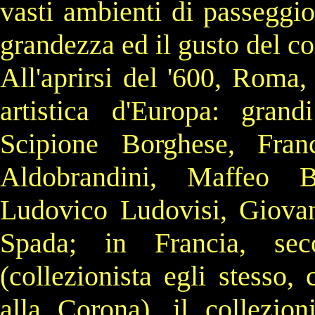
vasti ambienti di passeggio
grandezza ed il gusto del c
All'aprirsi del
'600
,
Roma
,
artistica d'
Europa
: grandi
Scipione Borghese
,
Fra
Aldobrandini
,
Maffeo Ba
Ludovico
Ludovisi
,
Giovan
Spada
; in
Francia
, se
(collezionista egli stesso,
alla Corona), il collezio