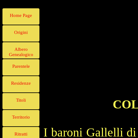
Home Page
Origini
Albero
Genealogico
Parentele
Residenze
COL
Titoli
Territorio
I baroni Gallelli d
Ritratti