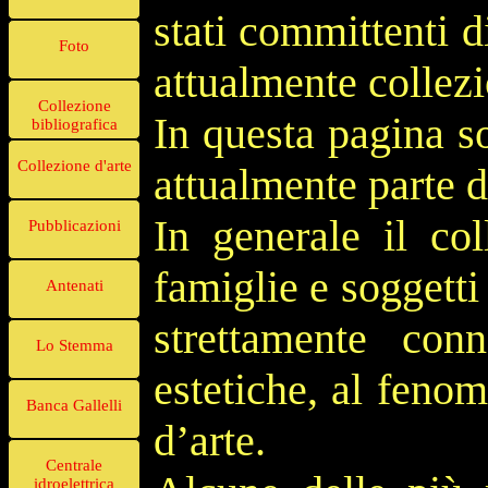
stati committenti d
Foto
attualmente collezio
Collezione
In questa pagina s
bibliografica
Collezione d'arte
attualmente parte d
In generale il col
Pubblicazioni
famiglie e soggetti 
Antenati
strettamente con
Lo Stemma
estetiche, al feno
Banca Gallelli
d’arte.
Centrale
idroelettrica