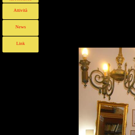
Attività
News
Link