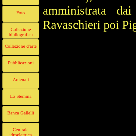
amministrata da
Foto
Ravaschieri poi Pig
Collezione
bibliografica
Collezione d'arte
Pubblicazioni
Antenati
Lo Stemma
Banca Gallelli
Centrale
idroelettrica