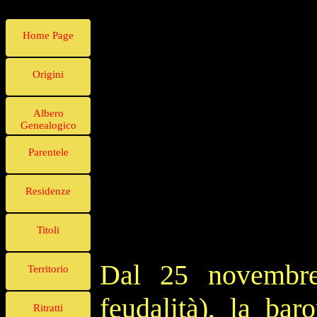
Home Page
Origini
Albero
Genealogico
Parentele
Residenze
Titoli
Dal 25 novembre
Territorio
feudalità), la bar
Ritratti