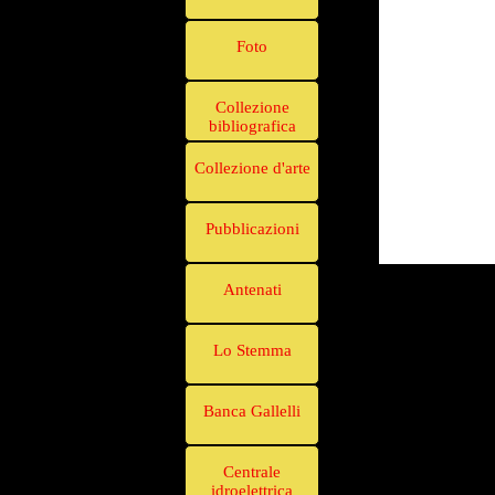
Foto
Collezione
bibliografica
Collezione d'arte
Pubblicazioni
Antenati
Lo Stemma
Banca Gallelli
Centrale
idroelettrica